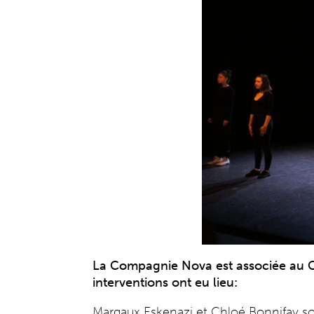
La Compagnie Nova est associée au Co
interventions ont eu lieu:
Margaux Eskenazi et Chloé Bonnifay son