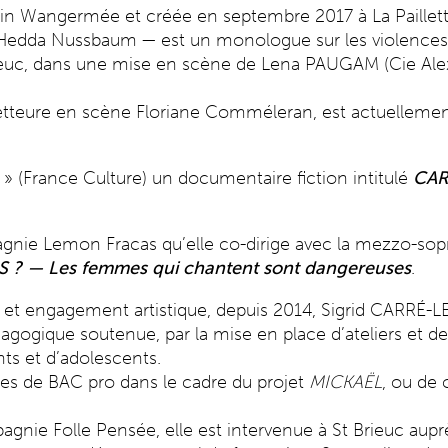
min Wangermée et créée en septembre 2017 à La Paillet
d’Hedda Nussbaum — est un monologue sur les violences 
rieuc, dans une mise en scène de Lena PAUGAM (Cie Ale
eure en scène Floriane Comméleran, est actuellement e
 » (France Culture) un documentaire fiction intitulé
CAR
pagnie Lemon Fracas qu’elle co-dirige avec la mezzo-so
 ? — Les femmes qui chantent sont dangereuses
.
l et engagement artistique, depuis 2014, Sigrid CARRÉ
dagogique soutenue, par la mise en place d’ateliers et de
ts et d’adolescents.
sses de BAC pro dans le cadre du projet
MICKAËL
, ou de
mpagnie Folle Pensée, elle est intervenue à St Brieuc aup