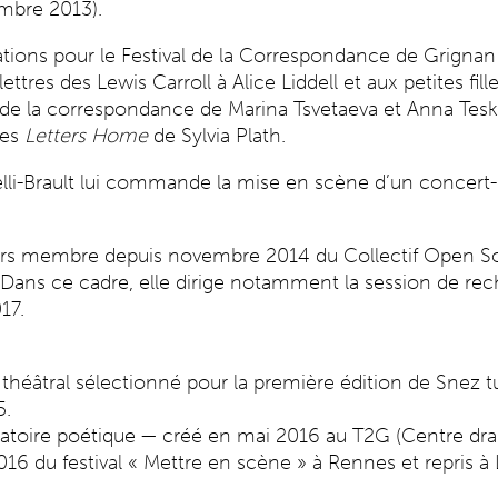
embre 2013).
ptations pour le Festival de la Correspondance de Grign
tres des Lewis Carroll à Alice Liddell et aux petites fill
 de la correspondance de Marina Tsvetaeva et Anna Tes
les
Letters Home
de Sylvia Plath.
elli-Brault lui commande la mise en scène d’un concert
rs membre depuis novembre 2014 du Collectif Open Sour
. Dans ce cadre, elle dirige notamment la session de re
17.
héâtral sélectionné pour la première édition de Snez tu
5.
oire poétique — créé en mai 2016 au T2G (Centre dram
2016 du festival « Mettre en scène » à Rennes et repris 