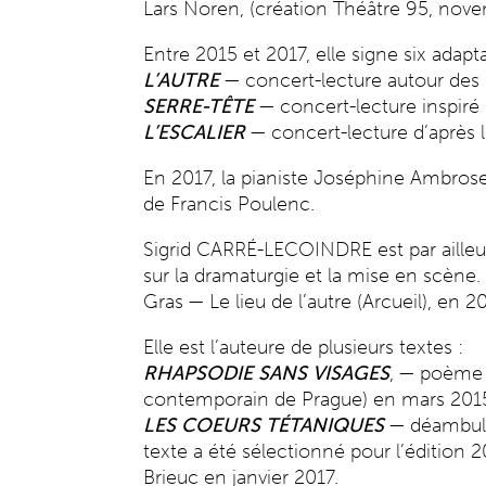
Lars Noren, (création Théâtre 95, nov
Entre 2015 et 2017, elle signe six ada
L’AUTRE
— concert-lecture autour des let
SERRE-TÊTE
— concert-lecture inspiré
L’ESCALIER
— concert-lecture d’après 
En 2017, la pianiste Joséphine Ambros
de Francis Poulenc.
Sigrid CARRÉ-LECOINDRE est par ailleu
sur la dramaturgie et la mise en scène
Gras — Le lieu de l’autre (Arcueil), en 20
Elle est l’auteure de plusieurs textes :
RHAPSODIE SANS VISAGES
, — poème t
contemporain de Prague) en mars 201
LES COEURS TÉTANIQUES
— déambulat
texte a été sélectionné pour l’édition 
Brieuc en janvier 2017.