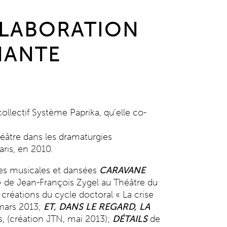
LLABORATION
NANTE
llectif Système Paprika, qu’elle co-
héâtre dans les dramaturgies
aris, en 2010.
mes musicales et dansées
CARAVANE
» de Jean-François Zygel au Théâtre du
créations du cycle doctoral « La crise
 mars 2013;
ET, DANS LE REGARD, LA
, (création JTN, mai 2013);
DÉTAILS
de