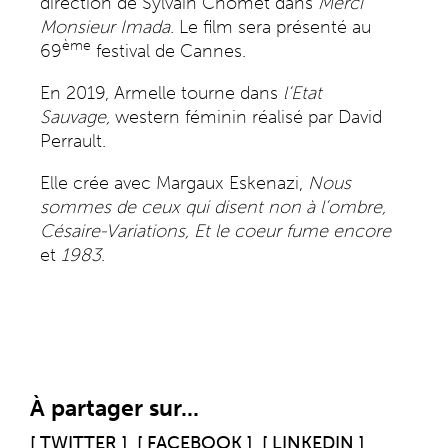
direction de Sylvain Chomet dans
Merci
Monsieur Imada
. Le film sera présenté au
ème
69
festival de Cannes.
En 2019, Armelle tourne dans
l’Etat
Sauvage,
western féminin réalisé par David
Perrault.
Elle crée avec Margaux Eskenazi,
Nous
sommes de ceux qui disent non à l’ombre,
Césaire-Variations,
Et le coeur fume encore
et
1983
.
À partager sur...
[ TWITTER ]
[ FACEBOOK ]
[ LINKEDIN ]