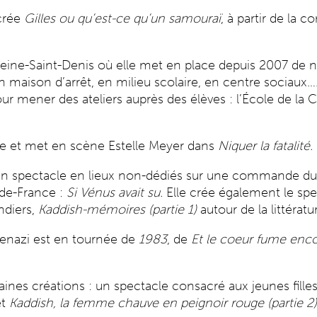
crée
Gilles ou qu’est-ce qu’un samouraï
, à partir de la 
Seine-Saint-Denis où elle met en place depuis 2007 de n
n maison d’arrêt, en milieu scolaire, en centre sociaux….
r mener des ateliers auprès des élèves : l’École de la C
gie et met en scène Estelle Meyer dans
Niquer la fatalité.
d’un spectacle en lieux non-dédiés sur une commande du 
-de-France :
Si Vénus avait su.
Elle crée également le spec
ndiers,
Kaddish-mémoires (partie 1)
autour de la littérat
enazi est en tournée de
1983
, de
Et le coeur fume enc
ines créations : un spectacle consacré aux jeunes fille
et
Kaddish, la femme chauve en peignoir rouge (partie 2)