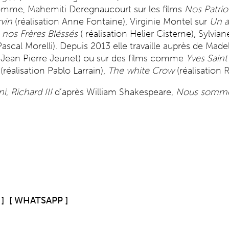
comme, Mahemiti Deregnaucourt sur les films
Nos Patrio
vin
(réalisation Anne Fontaine), Virginie Montel sur
Un a
 nos Frères Bléssés
( réalisation Helier Cisterne), Sylvia
Pascal Morelli). Depuis 2013 elle travaille auprès de Made
n Jean Pierre Jeunet) ou sur des films comme
Yves Saint
(réalisation Pablo Larrain),
The white Crow
(réalisation 
ni
,
Richard III
d’après William Shakespeare,
Nous sommes
]
[ WHATSAPP ]