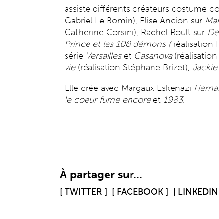
assiste différents créateurs costume 
Gabriel Le Bomin), Elise Ancion sur
Mar
Catherine Corsini), Rachel Roult sur
De
Prince et les 108 démons (
réalisation 
série
Versailles
et
Casanova
(réalisatio
vie
(réalisation Stéphane Brizet),
Jackie
Elle crée avec Margaux Eskenazi
Herna
le coeur fume encore
et
1983
.
À partager sur...
[ TWITTER ]
[ FACEBOOK ]
[ LINKEDIN 